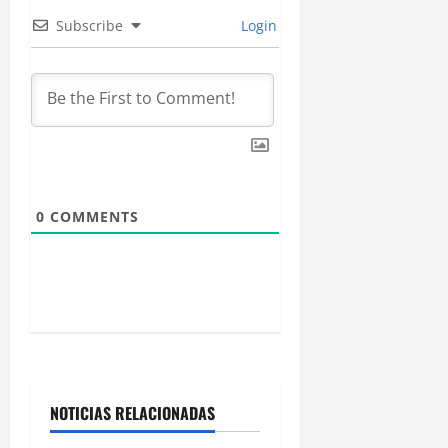
ó
Subscribe
Login
n
d
e
e
n
0
COMMENTS
t
r
a
d
NOTICIAS RELACIONADAS
a