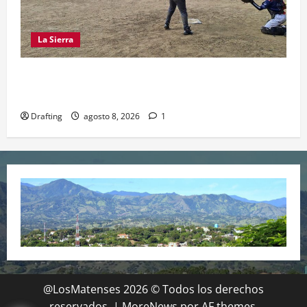
La Sierra
“CANQUI” CERDA Y CHELO LUNA TIENDEN UNA
MANO A LA LIGA SAN MIGUEL
Drafting
agosto 8, 2026
1
@LosMatenses 2026 © Todos los derechos
reservados.
|
MoreNews
por AF themes.