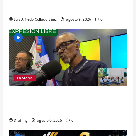
Los dominicanos hicieron vibrar la Avenida de
las Américas
Luis Alfredo Collado Báez
agosto 9, 2026
0
La Sierra
LA SIERRA NECESITA PROFESIONALES DE LAS
CIENCIAS FORESTALES: UNACIFOR Y EL PLAN
SIERRA TE DAN LA OPORTUNIDAD
Drafting
agosto 9, 2026
0