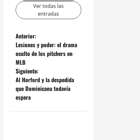
Ver todas las
entradas
N
Anterior:
Lesiones y poder: el drama
a
oculto de los pitchers en
v
MLB
Siguiente:
e
Al Horford y la despedida
g
que Dominicana todavía
espera
a
c
i