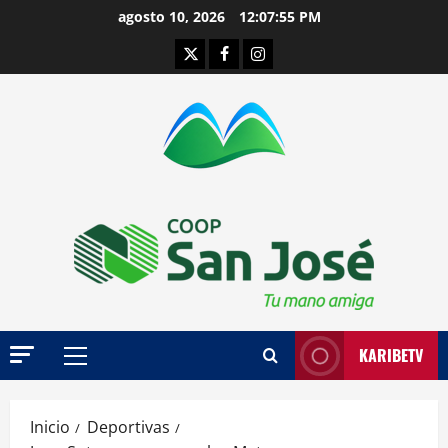
Saltar
agosto 10, 2026
12:07:56 PM
al
Twitter
Facebook
Instagram
contenido
KARIBETV
Menú
principal
Inicio
Deportivas