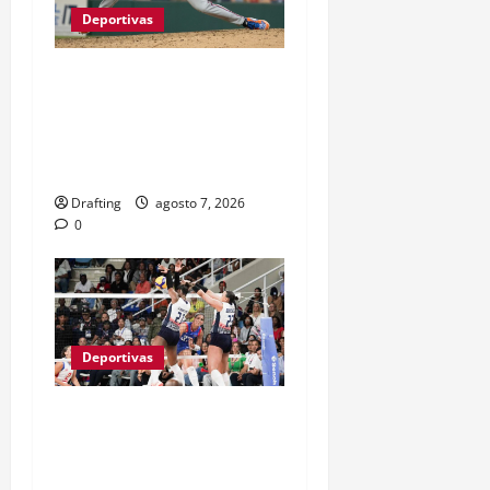
Deportivas
JEFRY YAN LLEGÓ A
GRANDES LIGAS TRAS
CASI TRES LUSTROS DE
LUCHA Y SACRIFICIO
Drafting
agosto 7, 2026
0
Deportivas
LAS REINAS DEL CARIBE
BAREN A PUERTO RICO Y
VAN POR SU SÉPTIMO