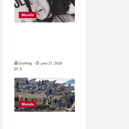
Mundo
Capturan en Chile al
último exmilitar prófugo
por el asesinato de Víctor
Jara
Drafting
julio 27, 2026
0
Mundo
Venezuela eleva a 2,954
los fallecidos por los