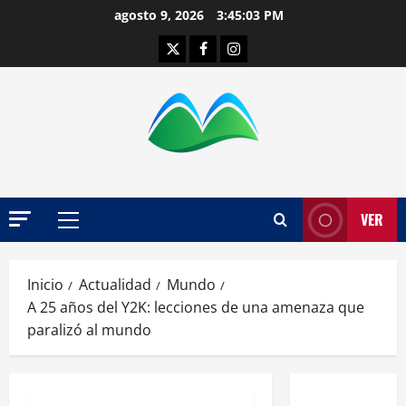
Saltar
agosto 9, 2026
3:45:04 PM
al
Twitter
Facebook
Instagram
contenido
VER
Menú
principal
Inicio
Actualidad
Mundo
A 25 años del Y2K: lecciones de una amenaza que
paralizó al mundo