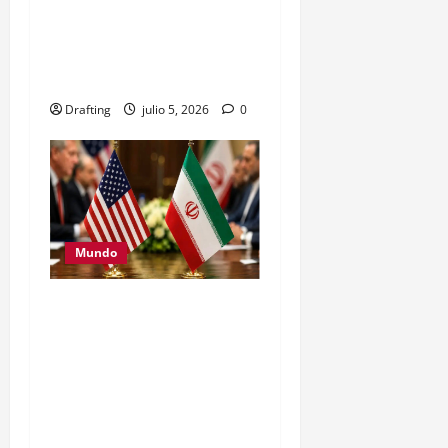
terremotos mientras se
desvanece la esperanza de
hallar sobrevivientes
Drafting
julio 5, 2026
0
Mundo
Estados Unidos e Irán
abren una histórica vía de
negociación con un
acuerdo de 14 puntos
para buscar la paz en