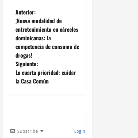
N
Anterior:
¡Nueva modalidad de
a
entretenimiento en cárceles
v
dominicanas: la
competencia de consumo de
e
drogas!
g
Siguiente:
La cuarta prioridad: cuidar
a
la Casa Común
c
i
ó
n
Subscribe
Login