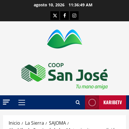
Saltar
agosto 10, 2026
11:36:49 AM
al
Twitter
Facebook
Instagram
contenido
KARIBETV
Menú
principal
Inicio
La Sierra
SAJOMA