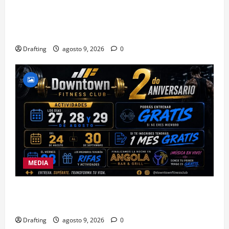
LA SIERRA NECESITA PROFESIONALES DE LAS
CIENCIAS FORESTALES: UNACIFOR Y EL PLAN
SIERRA TE DAN LA OPORTUNIDAD
Drafting
agosto 9, 2026
0
MEDIA
DOWNTOWN FITNESS CLUB CELEBRA EN GRANDE
SU SEGUNDO ANIVERSARIO
Drafting
agosto 9, 2026
0