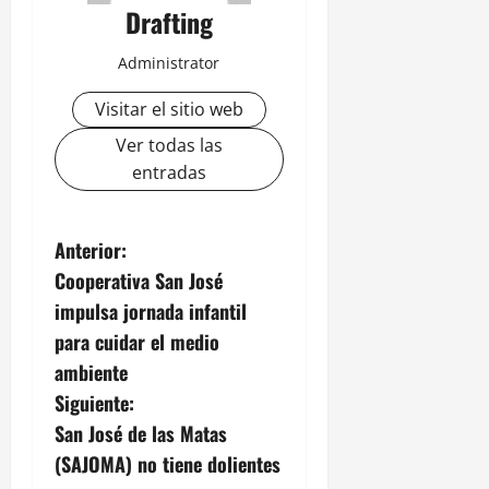
Drafting
Administrator
Visitar el sitio web
Ver todas las
entradas
N
Anterior:
Cooperativa San José
a
impulsa jornada infantil
v
para cuidar el medio
ambiente
e
Siguiente:
g
San José de las Matas
(SAJOMA) no tiene dolientes
a