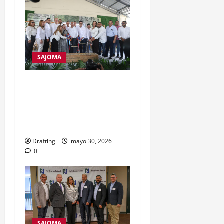
SAJOMA
Inapa inicia construcción
del nuevo acueducto de
San José de las Matas tras
más de 50 años de espera
Drafting
mayo 30, 2026
0
SAJOMA