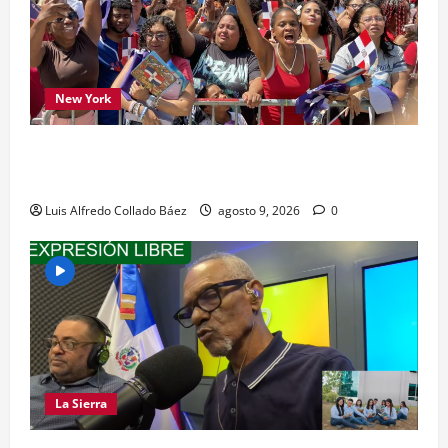
New York
Los dominicanos hicieron vibrar la Avenida de
las Américas
Luis Alfredo Collado Báez
agosto 9, 2026
0
La Sierra