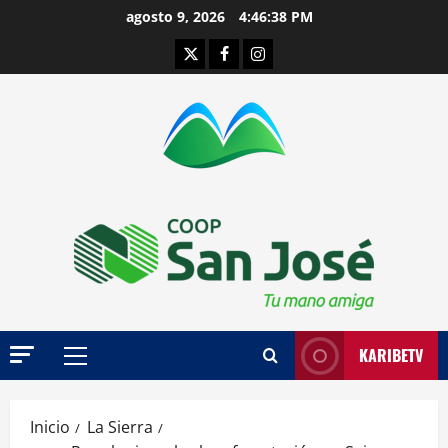
Saltar
agosto 9, 2026
4:46:39 PM
al
Twitter
Facebook
Instagram
contenido
KARIBETV
Menú
principal
Inicio
La Sierra