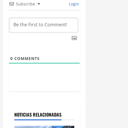
Subscribe
Login
n
d
e
e
n
0
COMMENTS
t
r
a
d
NOTICIAS RELACIONADAS
a