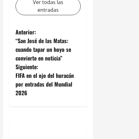
Ver todas las
entradas
N
Anterior:
“San José de las Matas:
a
cuando tapar un hoyo se
v
convierte en noticia”
Siguiente:
e
FIFA en el ojo del huracán
g
por entradas del Mundial
2026
a
c
i
ó