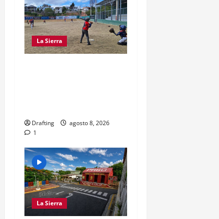
s
La Sierra
“CANQUI” CERDA Y
CHELO LUNA TIENDEN
UNA MANO A LA LIGA SAN
MIGUEL
Drafting
agosto 8, 2026
1
La Sierra