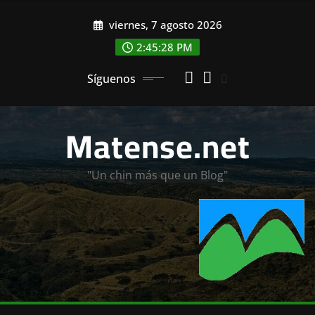
Saltar
viernes, 7 agosto 2026
al
contenido
2:45:30 PM
Síguenos
Matense.net
"Un chin más que un Blog"