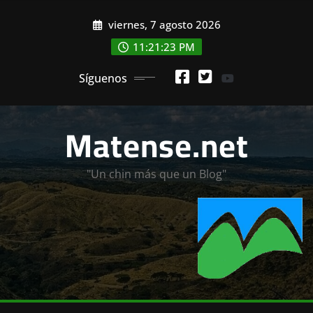
Saltar
viernes, 7 agosto 2026
al
contenido
11:21:25 PM
Síguenos
Matense.net
"Un chin más que un Blog"