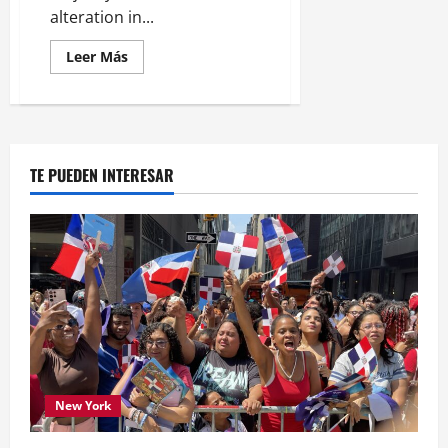
alteration in...
Leer
Leer Más
más
acerca
de
La
Sierra
TE PUEDEN INTERESAR
New York