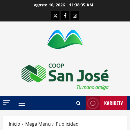
Saltar
agosto 10, 2026
11:38:35 AM
al
Twitter
Facebook
Instagram
contenido
KARIBETV
Menú
principal
Inicio
Mega Menu
Publicidad