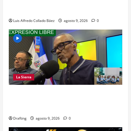
Los dominicanos hicieron vibrar la Avenida de
las Américas
Luis Alfredo Collado Báez
agosto 9, 2026
0
La Sierra
LA SIERRA NECESITA PROFESIONALES DE LAS
CIENCIAS FORESTALES: UNACIFOR Y EL PLAN
SIERRA TE DAN LA OPORTUNIDAD
Drafting
agosto 9, 2026
0