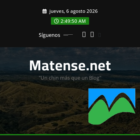
Saltar
jueves, 6 agosto 2026
al
contenido
2:49:52 AM
Síguenos
Matense.net
"Un chin más que un Blog"