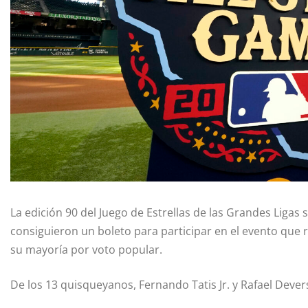
La edición 90 del Juego de Estrellas de las Grandes Ligas
consiguieron un boleto para participar en el evento que 
su mayoría por voto popular.
De los 13 quisqueyanos, Fernando Tatis Jr. y Rafael Deve