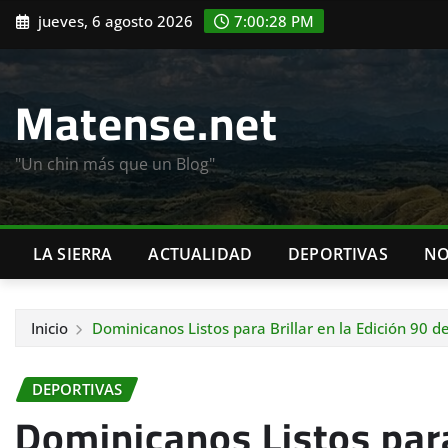
Saltar
jueves, 6 agosto 2026
7:00:29 PM
al
contenido
Matense.net
"Un chin más que un Blog"
LA SIERRA
ACTUALIDAD
DEPORTIVAS
NO
Inicio
Dominicanos Listos para Brillar en la Edición 90 d
DEPORTIVAS
Dominicanos Listos para 