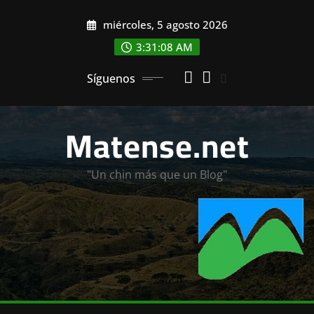
Saltar
miércoles, 5 agosto 2026
al
contenido
3:31:10 AM
Síguenos
Matense.net
"Un chin más que un Blog"