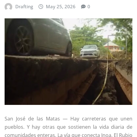
Drafting
May 25, 2026
0
San José de las Matas
— Hay carreteras que unen
pueblos. Y hay otras que sostienen la vida diaria de
comunidades enteras. La vía que conecta Inoa, El Rubio