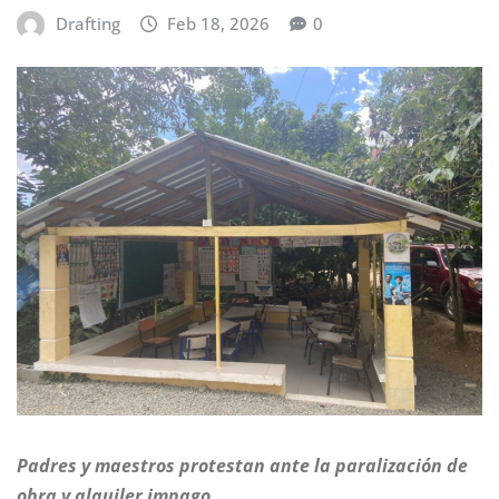
Drafting
Feb 18, 2026
0
Padres y maestros protestan ante la paralización de
obra y alquiler impago