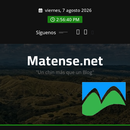
Saltar
viernes, 7 agosto 2026
al
contenido
2:56:42 PM
Síguenos
Matense.net
"Un chin más que un Blog"