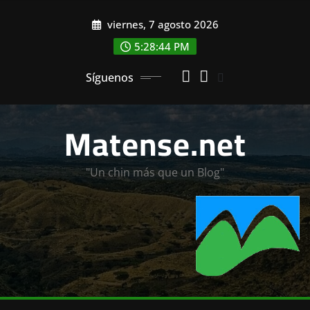
Saltar
viernes, 7 agosto 2026
al
contenido
5:28:46 PM
Síguenos
Matense.net
"Un chin más que un Blog"