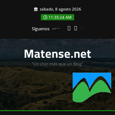
Saltar
sábado, 8 agosto 2026
al
contenido
11:35:26 AM
Síguenos
Matense.net
"Un chin más que un Blog"