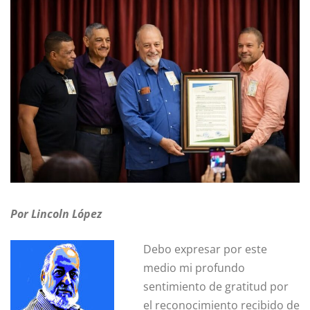
Por Lincoln López
Debo expresar por este
medio mi profundo
sentimiento de gratitud por
el reconocimiento recibido de