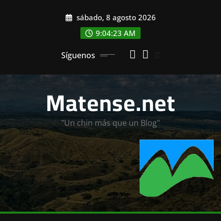
Saltar
sábado, 8 agosto 2026
al
contenido
9:04:24 AM
Síguenos
Matense.net
"Un chin más que un Blog"