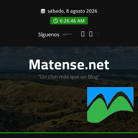
Saltar
sábado, 8 agosto 2026
al
contenido
6:26:48 AM
Síguenos
Matense.net
"Un chin más que un Blog"