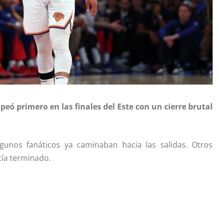
eó primero en las finales del Este con un cierre brutal
gunos fanáticos ya caminaban hacia las salidas. Otros
cía terminado.