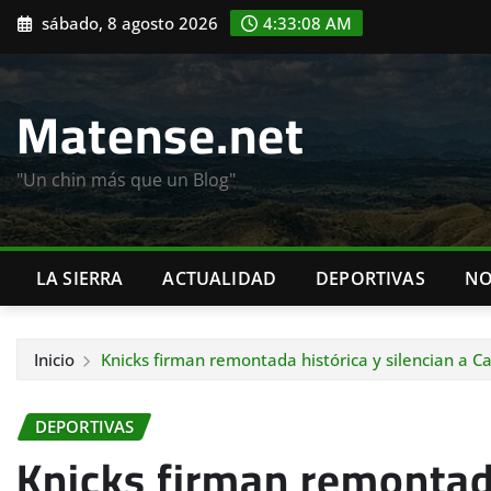
Saltar
sábado, 8 agosto 2026
4:33:09 AM
al
contenido
Matense.net
"Un chin más que un Blog"
LA SIERRA
ACTUALIDAD
DEPORTIVAS
NO
Inicio
Knicks firman remontada histórica y silencian a Ca
DEPORTIVAS
Knicks firman remontada