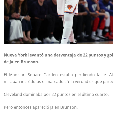
Nueva York levantó una desventaja de 22 puntos y golp
de Jalen Brunson.
El Madison Square Garden estaba perdiendo la fe. Al
miraban incrédulos el marcador. Y la verdad es que pare
Cleveland dominaba por 22 puntos en el último cuarto.
Pero entonces apareció Jalen Brunson.