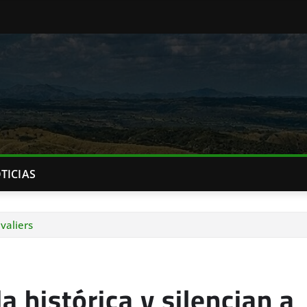
TICIAS
valiers
 histórica y silencian a