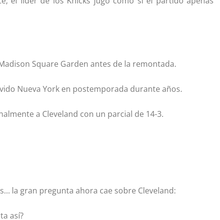
 el líder de los Knicks jugó como si el partido apenas
l Madison Square Garden antes de la remontada.
vivido Nueva York en postemporada durante años.
nalmente a Cleveland con un parcial de 14-3.
s… la gran pregunta ahora cae sobre Cleveland:
a así?