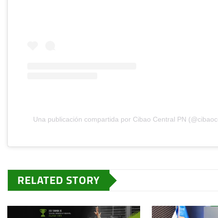
Una publicación compartida por Cibao Central PN (@cibaoc
RELATED STORY