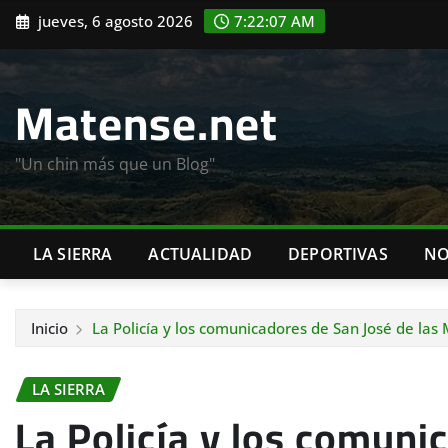
Saltar
jueves, 6 agosto 2026
7:22:08 AM
al
contenido
Matense.net
"Un chin más que un Blog"
LA SIERRA
ACTUALIDAD
DEPORTIVAS
NO
Inicio
La Policía y los comunicadores de San José de las
LA SIERRA
La Policía y los comuni