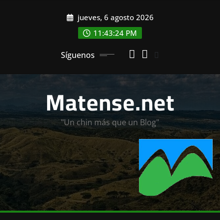
Saltar
jueves, 6 agosto 2026
al
contenido
11:43:25 PM
Síguenos
Matense.net
"Un chin más que un Blog"