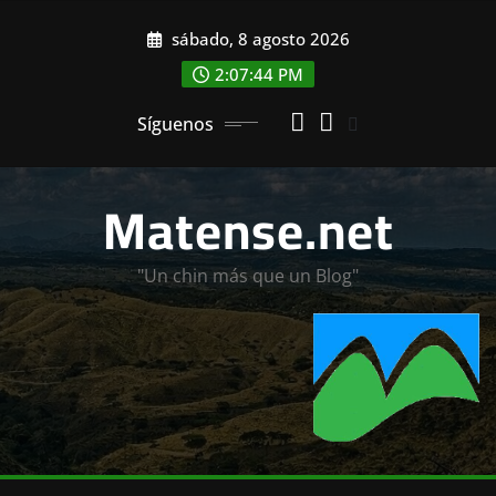
Saltar
sábado, 8 agosto 2026
al
contenido
2:07:46 PM
Síguenos
Matense.net
"Un chin más que un Blog"