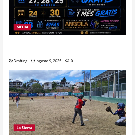
MEDIA
DOWNTOWN FITNESS CLUB CELEBRA EN GRANDE
SU SEGUNDO ANIVERSARIO
Drafting
agosto 9, 2026
0
La Sierra