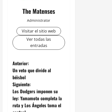
The Matenses
Administrator
Visitar el sitio web
Ver todas las
entradas
N
Anterior:
Un veto que divide al
a
béisbol
v
Siguiente:
Los Dodgers imponen su
e
ley: Yamamoto completa la
g
ruta y Los Ángeles toma el