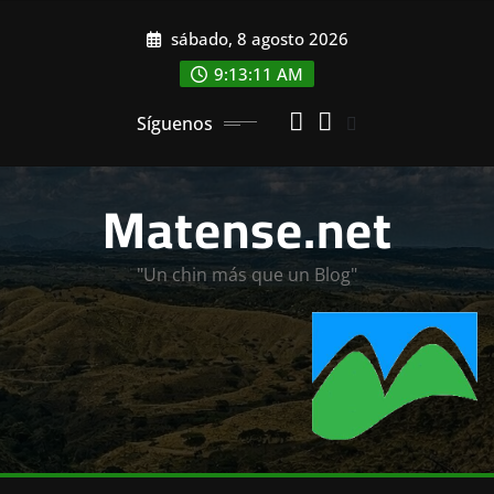
Saltar
sábado, 8 agosto 2026
al
contenido
9:13:13 AM
Síguenos
Matense.net
"Un chin más que un Blog"