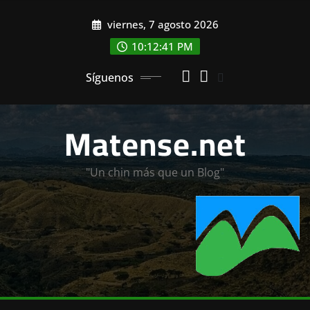
Saltar
viernes, 7 agosto 2026
al
contenido
10:12:42 PM
Síguenos
Matense.net
"Un chin más que un Blog"