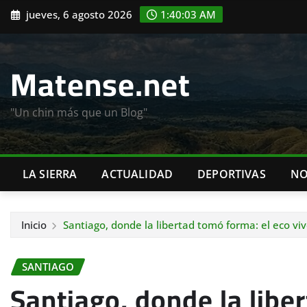
Saltar
jueves, 6 agosto 2026
1:40:04 AM
al
contenido
Matense.net
"Un chin más que un Blog"
LA SIERRA
ACTUALIDAD
DEPORTIVAS
NO
Inicio
Santiago, donde la libertad tomó forma: el eco vi
SANTIAGO
Santiago, donde la libe