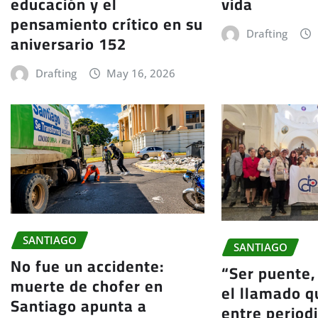
vida
educación y el
pensamiento crítico en su
Drafting
aniversario 152
Drafting
May 16, 2026
SANTIAGO
SANTIAGO
No fue un accidente:
“Ser puente,
muerte de chofer en
el llamado q
Santiago apunta a
entre period