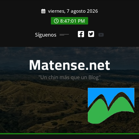
Saltar
viernes, 7 agosto 2026
al
contenido
8:47:01 PM
Síguenos
Matense.net
"Un chin más que un Blog"