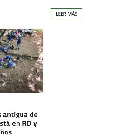
LEER MÁS
 antigua de
está en RD y
años