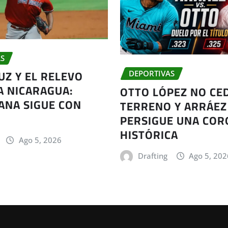
S
UZ Y EL RELEVO
DEPORTIVAS
A NICARAGUA:
OTTO LÓPEZ NO CE
ANA SIGUE CON
TERRENO Y ARRÁEZ
PERSIGUE UNA CO
HISTÓRICA
Ago 5, 2026
Drafting
Ago 5, 202