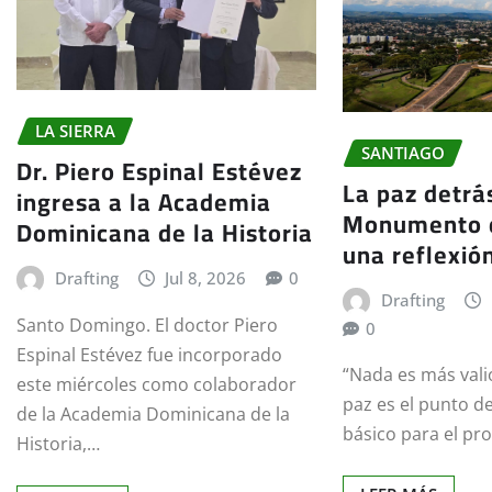
LA SIERRA
SANTIAGO
Dr. Piero Espinal Estévez
La paz detrá
ingresa a la Academia
Monumento d
Dominicana de la Historia
una reflexión
Drafting
Jul 8, 2026
0
Drafting
Santo Domingo. El doctor Piero
0
Espinal Estévez fue incorporado
“Nada es más vali
este miércoles como colaborador
paz es el punto d
de la Academia Dominicana de la
básico para el pr
Historia,…