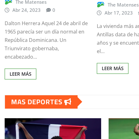
The Matenses
The Matenses
Abr 24, 2023
0
Abr 17, 2023
Dalton Herrera Aquel 24 de abril de
La vivienda más a
1965 parecía ser un día normal en
Antillas data de 
República Dominicana. Un
años y se encuen
Triunvirato gobernaba,
el…
encabezado…
LEER MÁS
LEER MÁS
MAS DEPORTES