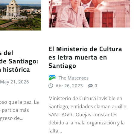
El Ministerio de Cultura
s del
es letra muerta en
e Santiago:
Santiago
 histórica
The Matenses
May 21, 2026
Abr 26, 2023
0
Ministerio de Cultura invisible en
oso que la paz. La
Santiago; entidades claman auxilio.
e partida más
SANTIAGO.- Quejas constantes
ogreso de…
debido a la mala organización y la
falta…