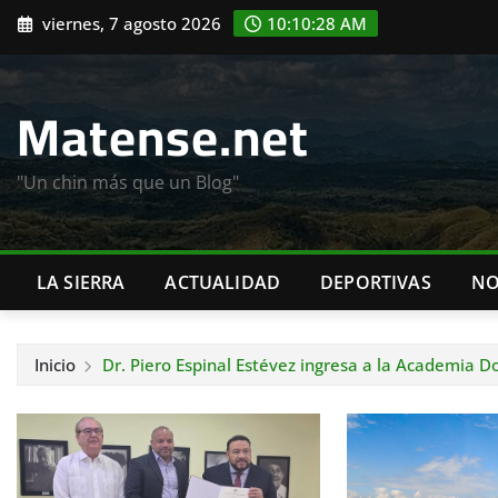
Saltar
viernes, 7 agosto 2026
10:10:29 AM
al
contenido
Matense.net
"Un chin más que un Blog"
LA SIERRA
ACTUALIDAD
DEPORTIVAS
NO
Inicio
Dr. Piero Espinal Estévez ingresa a la Academia D