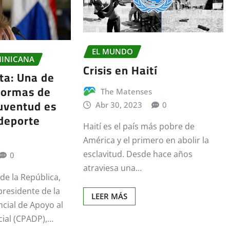
EL MUNDO
MINICANA
Crisis en Haití
ta: Una de
formas de
The Matenses
juventud es
Abr 30, 2023
0
deporte
Haití es el país más pobre de
América y el primero en abolir la
esclavitud. Desde hace años
0
atraviesa una…
de la República,
presidente de la
LEER MÁS
cial de Apoyo al
cial (CPADP),…