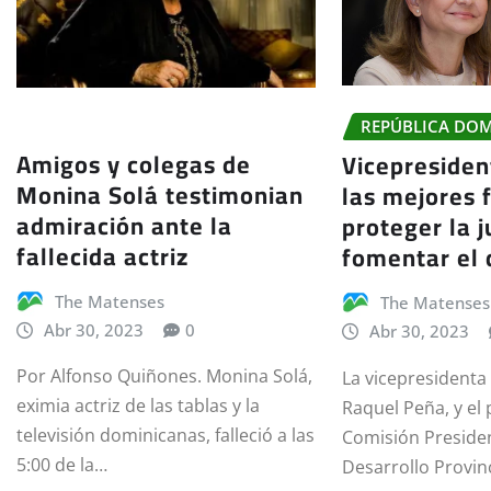
REPÚBLICA DO
Amigos y colegas de
Vicepresiden
Monina Solá testimonian
las mejores 
admiración ante la
proteger la 
fallecida actriz
fomentar el 
The Matenses
The Matenses
Abr 30, 2023
0
Abr 30, 2023
Por Alfonso Quiñones. Monina Solá,
La vicepresidenta 
eximia actriz de las tablas y la
Raquel Peña, y el 
televisión dominicanas, falleció a las
Comisión Presiden
5:00 de la…
Desarrollo Provin