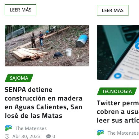
LEER MÁS
LEER MÁS
SAJOMA
SENPA detiene
TECNOLOGÍA
construcción en madera
Twitter perm
en Aguas Calientes, San
cobren a usu
José de las Matas
leer sus artí
The Matenses
The Matenses
Abr 30, 2023
0