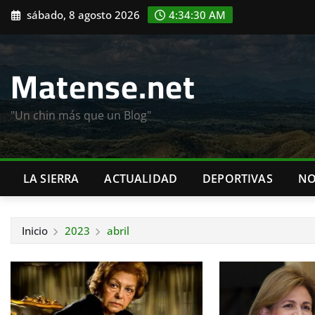
Saltar
sábado, 8 agosto 2026
4:34:32 AM
al
contenido
Matense.net
"Un chin más que un Blog"
LA SIERRA
ACTUALIDAD
DEPORTIVAS
NO
Inicio
2023
abril