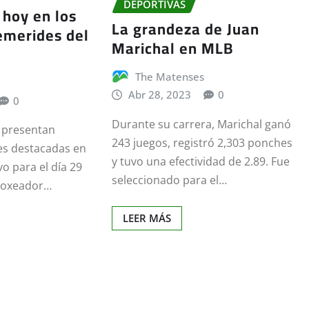
DEPORTIVAS
 hoy en los
La grandeza de Juan
emerides del
Marichal en MLB
The Matenses
Abr 28, 2023
0
0
Durante su carrera, Marichal ganó
e presentan
243 juegos, registró 2,303 ponches
es destacadas en
y tuvo una efectividad de 2.89. Fue
o para el día 29
seleccionado para el…
 boxeador…
LEER MÁS