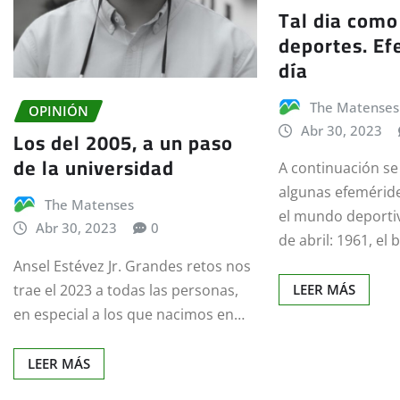
Tal dia como
deportes. Ef
día
The Matenses
OPINIÓN
Abr 30, 2023
Los del 2005, a un paso
de la universidad
A continuación s
algunas efemérid
The Matenses
el mundo deportiv
Abr 30, 2023
0
de abril: 1961, el
Ansel Estévez Jr. Grandes retos nos
trae el 2023 a todas las personas,
LEER MÁS
en especial a los que nacimos en…
LEER MÁS