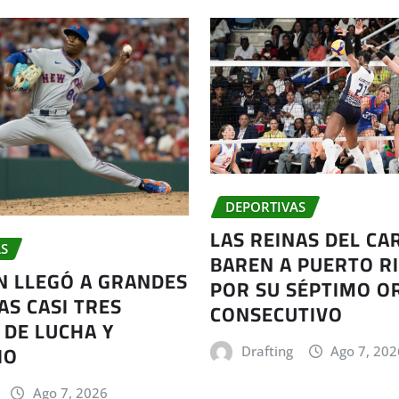
DEPORTIVAS
LAS REINAS DEL CA
S
BAREN A PUERTO RI
AN LLEGÓ A GRANDES
POR SU SÉPTIMO O
AS CASI TRES
CONSECUTIVO
 DE LUCHA Y
IO
Drafting
Ago 7, 202
Ago 7, 2026