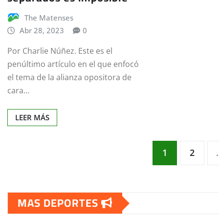
The Matenses
Abr 28, 2023
0
Por Charlie Núñez. Este es el
penúltimo artículo en el que enfocó
el tema de la alianza opositora de
cara…
LEER MÁS
Paginación
1
2
de
MAS DEPORTES
entradas