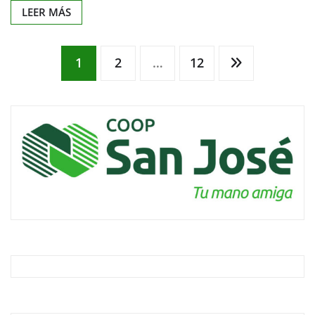
LEER MÁS
Paginación
1
2
…
12
de
entradas