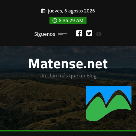
Saltar
jueves, 6 agosto 2026
al
contenido
8:35:31 AM
Síguenos
Matense.net
"Un chin más que un Blog"