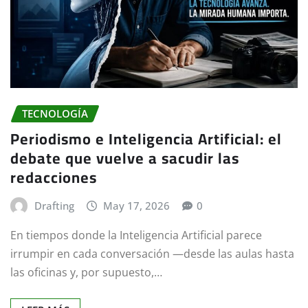
TECNOLOGÍA
Periodismo e Inteligencia Artificial: el
debate que vuelve a sacudir las
redacciones
Drafting
May 17, 2026
0
En tiempos donde la Inteligencia Artificial parece
irrumpir en cada conversación —desde las aulas hasta
las oficinas y, por supuesto,…