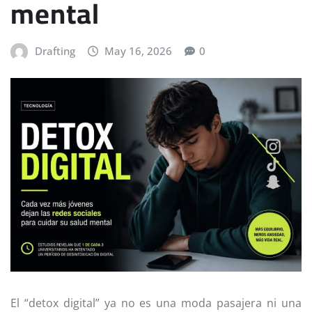
mental
Drafting
May 16, 2026
0
El “detox digital” ya no es una moda pasajera ni una