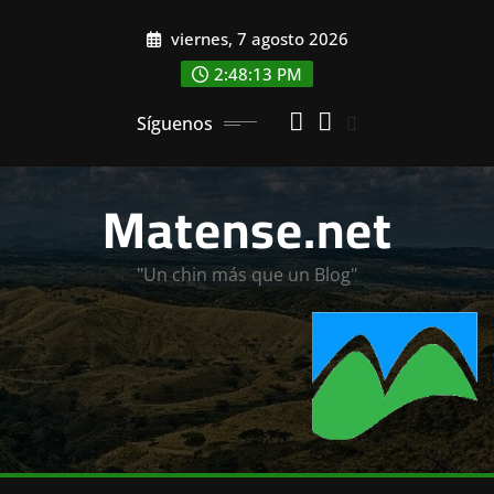
Saltar
viernes, 7 agosto 2026
al
contenido
2:48:15 PM
Síguenos
Matense.net
"Un chin más que un Blog"