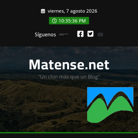
Saltar
viernes, 7 agosto 2026
al
contenido
10:35:37 PM
Síguenos
Matense.net
"Un chin más que un Blog"