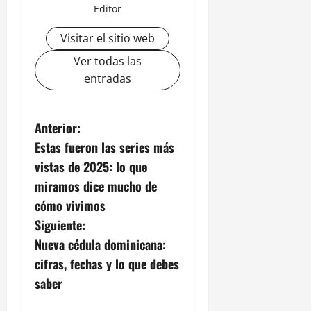
Editor
Visitar el sitio web
Ver todas las
entradas
N
Anterior:
Estas fueron las series más
a
vistas de 2025: lo que
v
miramos dice mucho de
cómo vivimos
e
Siguiente:
g
Nueva cédula dominicana:
cifras, fechas y lo que debes
a
saber
c