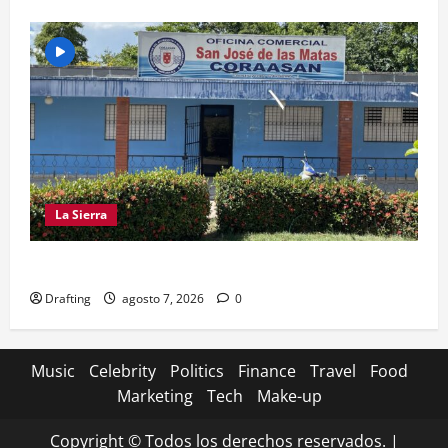
La Sierra
CRISIS DE AGUA SE PROFUNDIZA EN SAJOMA
Drafting
agosto 7, 2026
0
Music
Celebrity
Politics
Finance
Travel
Food
Marketing
Tech
Make-up
Copyright © Todos los derechos reservados.
|