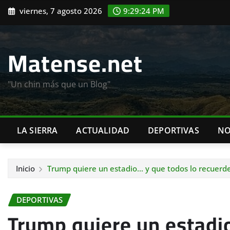
Saltar
viernes, 7 agosto 2026
9:29:26 PM
al
contenido
Matense.net
"Un chin más que un Blog"
LA SIERRA
ACTUALIDAD
DEPORTIVAS
NO
Inicio
Trump quiere un estadio… y que todos lo recuerd
DEPORTIVAS
Trump quiere un estadi