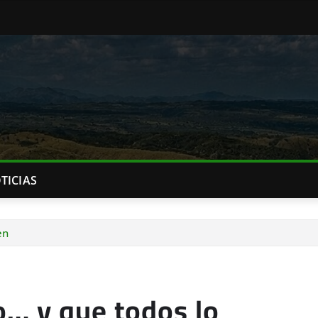
TICIAS
en
o… y que todos lo