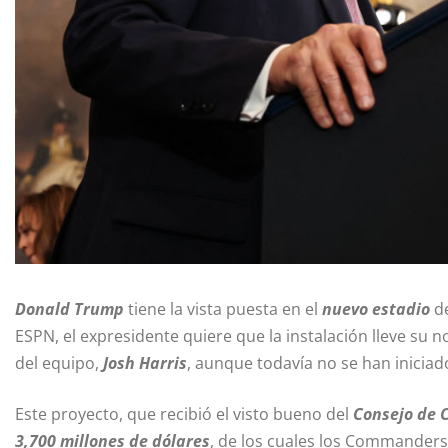
Donald Trump
tiene la vista puesta en el
nuevo estadio
de
ESPN, el expresidente quiere que la instalación lleve su 
del equipo,
Josh Harris
, aunque todavía no se han inicia
Este proyecto, que recibió el visto bueno del
Consejo de 
3,700 millones de dólares
, de los cuales los Commander