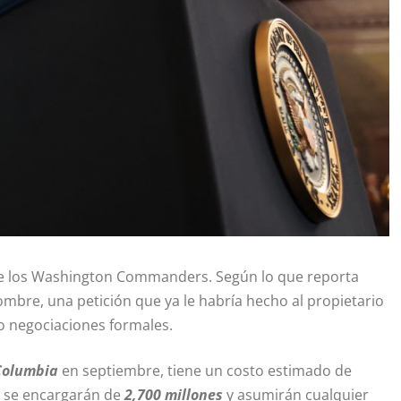
 los Washington Commanders. Según lo que reporta
nombre, una petición que ya le habría hecho al propietario
do negociaciones formales.
Columbia
en septiembre, tiene un costo estimado de
s se encargarán de
2,700 millones
y asumirán cualquier