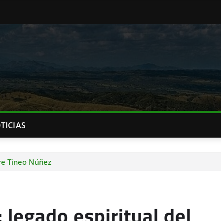
TICIAS
re Tineo Núñez
legado espiritual del