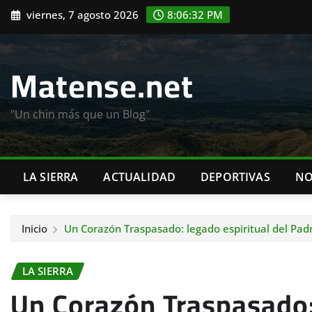
Saltar
viernes, 7 agosto 2026
8:06:34 PM
al
contenido
Matense.net
"Un chin más que un Blog"
LA SIERRA
ACTUALIDAD
DEPORTIVAS
NO
Inicio
Un Corazón Traspasado: legado espiritual del Pad
LA SIERRA
Un Corazón Traspasado: 