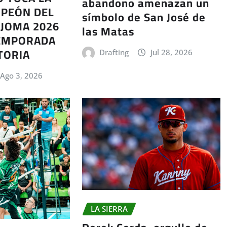
abandono amenazan un
MPEÓN DEL
símbolo de San José de
AJOMA 2026
las Matas
TEMPORADA
TORIA
Drafting
Jul 28, 2026
Ago 3, 2026
LA SIERRA