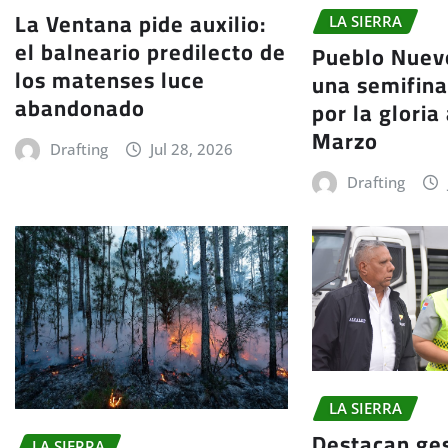
La Ventana pide auxilio:
LA SIERRA
el balneario predilecto de
Pueblo Nuev
los matenses luce
una semifina
abandonado
por la gloria
Marzo
Drafting
Jul 28, 2026
Drafting
LA SIERRA
Destacan ge
LA SIERRA