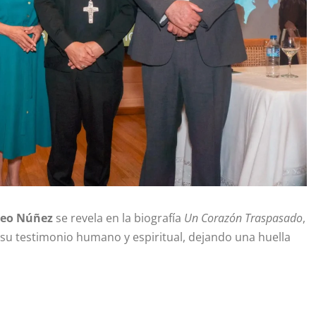
neo Núñez
se revela en la biografía
Un Corazón Traspasado
,
e su testimonio humano y espiritual, dejando una huella