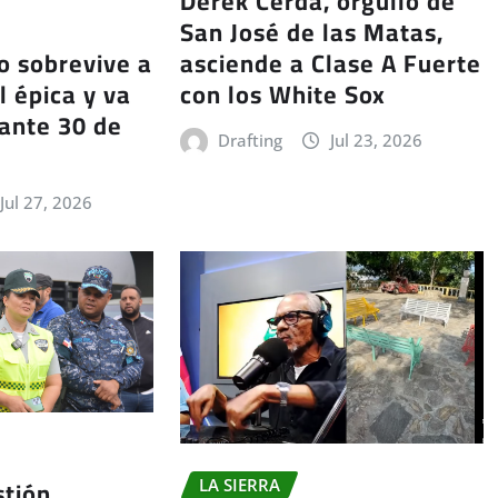
Derek Cerda, orgullo de
San José de las Matas,
asciende a Clase A Fuerte
o sobrevive a
con los White Sox
l épica y va
 ante 30 de
Drafting
Jul 23, 2026
Jul 27, 2026
stión
LA SIERRA