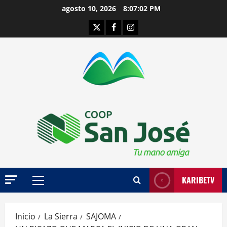
Saltar
agosto 10, 2026
8:07:03 PM
al
Twitter
Facebook
Instagram
contenido
KARIBETV
Menú
principal
Inicio
La Sierra
SAJOMA