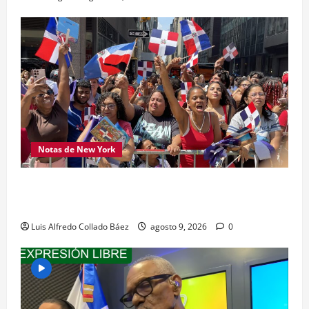
Notas de New York
Los dominicanos hicieron vibrar la Avenida de
las Américas
Luis Alfredo Collado Báez
agosto 9, 2026
0