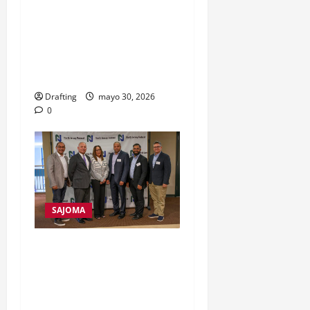
Inapa inicia construcción
del nuevo acueducto de
San José de las Matas tras
más de 50 años de espera
Drafting
mayo 30, 2026
0
SAJOMA
COOPERATIVA SAN JOSÉ
FIRMA MEMORANDO DE
ENTENDIMIENTO CON
NORTH JERSEY FEDERAL