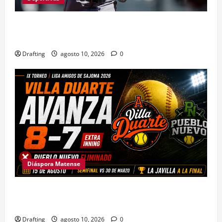
TATIS, KETEL Y OTTO LÓPEZ ENCABEZAN OTRA
GRAN JORNADA DOMINICANA EN MLB
Drafting
agosto 10, 2026
0
Diáspora Matense
VILLA DUARTE ELIMINA A PUEBLO NUEVO EN
EXTRA INNING Y AVANZA A SEMIFINALES
Drafting
agosto 10, 2026
0