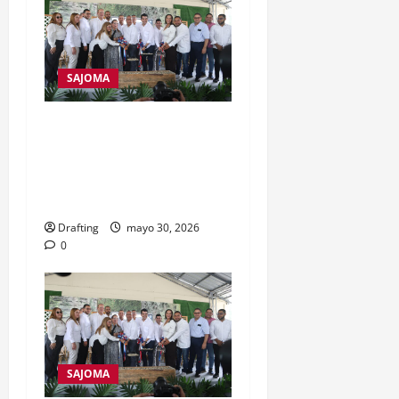
SAJOMA
Inapa inicia construcción
del acueducto de San José
de las Matas tras más de
50 años de espera
Drafting
mayo 30, 2026
0
SAJOMA