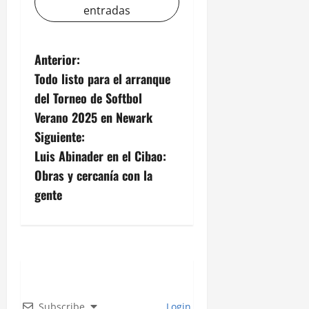
entradas
N
Anterior:
Todo listo para el arranque
a
del Torneo de Softbol
v
Verano 2025 en Newark
Siguiente:
e
Luis Abinader en el Cibao:
g
Obras y cercanía con la
gente
a
c
i
ó
Subscribe
Login