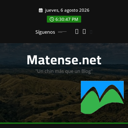
Saltar
jueves, 6 agosto 2026
al
contenido
6:30:48 PM
Síguenos
Matense.net
"Un chin más que un Blog"