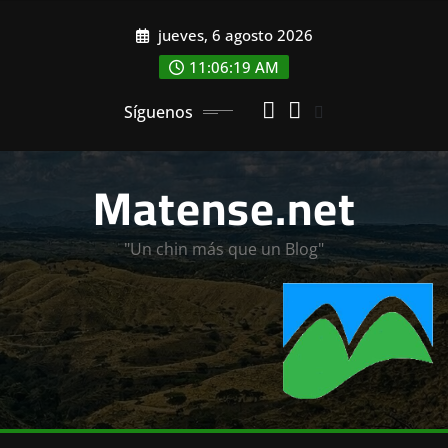
Saltar
jueves, 6 agosto 2026
al
contenido
11:06:21 AM
Síguenos
Matense.net
"Un chin más que un Blog"