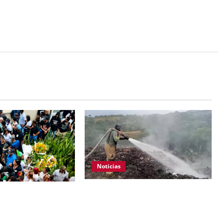
Noticias
Jarabacoa podría declarar
reclamos de justicia
emergencia por fuego que
lio de Darlin
consume vertedero desde hace 18