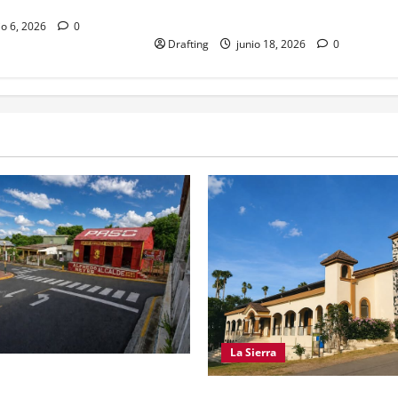
buso policial
meses
io 6, 2026
0
Drafting
junio 18, 2026
0
La Sierra
O REFORMISTA