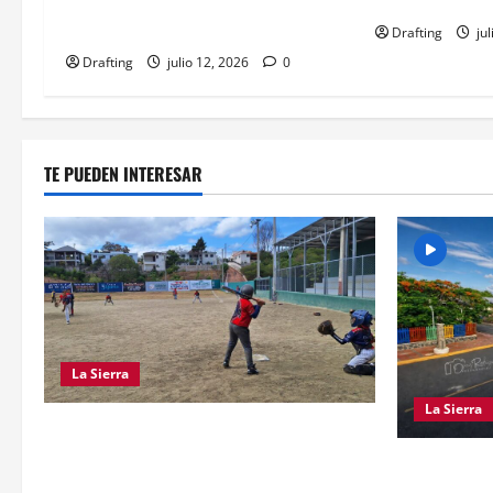
Mercado tras a
desaparición de su hijo de 14 años
en la zona del mercado de Dajabón
Drafting
jul
Drafting
julio 12, 2026
0
TE PUEDEN INTERESAR
La Sierra
La Sierra
“CANQUI” CERDA Y CHELO LUNA
TIENDEN UNA MANO A LA LIGA SAN
EL PARTID
MIGUEL