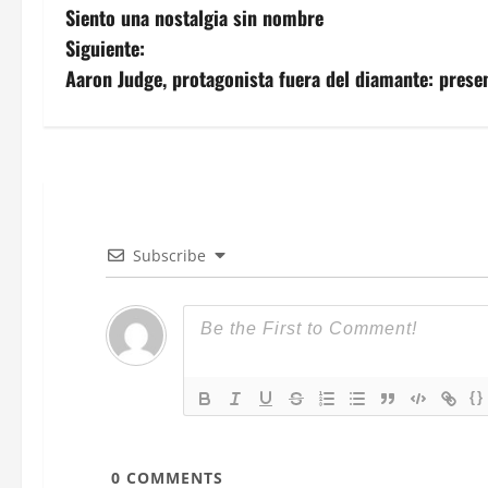
Siento una nostalgia sin nombre
a
Siguiente:
v
Aaron Judge, protagonista fuera del diamante: presen
e
g
a
c
Subscribe
i
ó
n
{}
d
0
COMMENTS