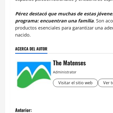
Pérez destacó que muchas de estas jóvene
programa: encuentran una familia
. Son ac
productos esenciales para garantizar una adec
nacido.
ACERCA DEL AUTOR
The Matenses
Administrator
Visitar el sitio web
Ver t
N
Anterior: