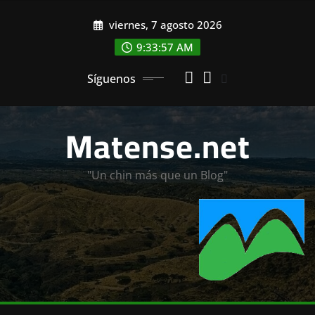
Saltar
viernes, 7 agosto 2026
al
contenido
9:33:59 AM
Síguenos
Matense.net
"Un chin más que un Blog"