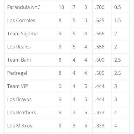
Farándula NYC
10
7
3
.700
0.5
Los Corrales
8
5
3
.625
1.5
Team Sajoma
9
5
4
.556
2
Los Reales
9
5
4
.556
2
Team Bani
8
4
4
.500
2.5
Pedregal
8
4
4
.500
2.5
Team VIP
9
4
5
.444
3
Los Bravos
9
4
5
.444
3
Los Brothers
9
3
6
.333
4
Los Metros
9
3
6
.333
4