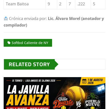
Team Baitoa
9
2
7
.222
5
Crónica enviada por:
Lic. Álvaro Morel (anotador y
compilador)
Softbol Caliente de NY
RELATED STORY