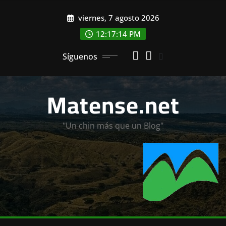
Saltar
viernes, 7 agosto 2026
al
contenido
12:17:16 PM
Síguenos
Matense.net
"Un chin más que un Blog"