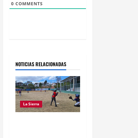
0
COMMENTS
n
t
r
a
d
NOTICIAS RELACIONADAS
a
s
La Sierra
“CANQUI” CERDA Y
CHELO LUNA TIENDEN