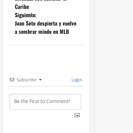
v
Caribe
Siguiente:
e
Juan Soto despierta y vuelve
g
a sembrar miedo en MLB
a
c
i
ó
Subscribe
Login
n
d
e
e