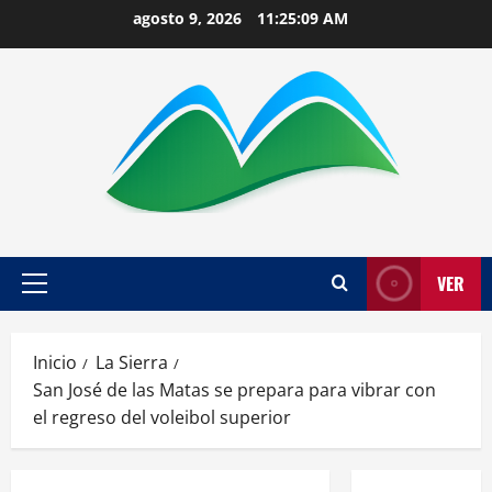
Saltar
agosto 9, 2026
11:25:10 AM
al
contenido
VER
Menú
principal
Inicio
La Sierra
San José de las Matas se prepara para vibrar con
el regreso del voleibol superior