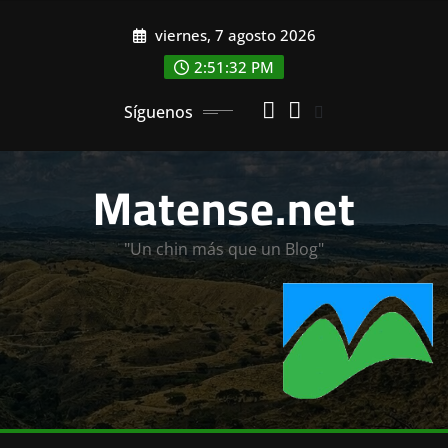
Saltar
viernes, 7 agosto 2026
al
contenido
2:51:34 PM
Síguenos
Matense.net
"Un chin más que un Blog"