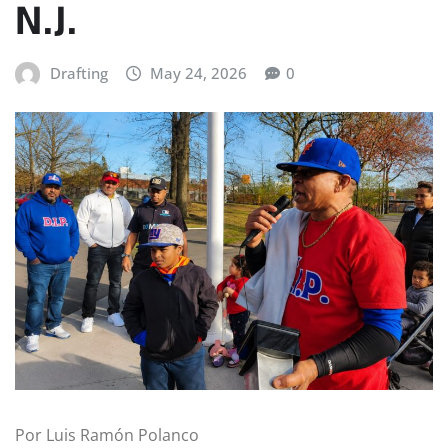
N.J.
Drafting
May 24, 2026
0
Por Luis Ramón Polanco