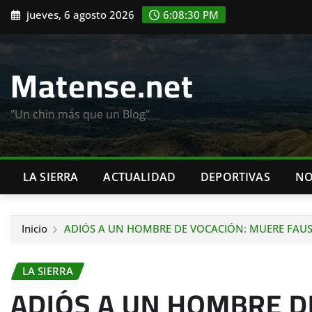
Saltar
jueves, 6 agosto 2026
6:08:31 PM
al
contenido
Matense.net
"Un chin más que un Blog"
LA SIERRA
ACTUALIDAD
DEPORTIVAS
NO
Inicio
ADIÓS A UN HOMBRE DE VOCACIÓN: MUERE FAU
LA SIERRA
ADIÓS A UN HOMBRE D