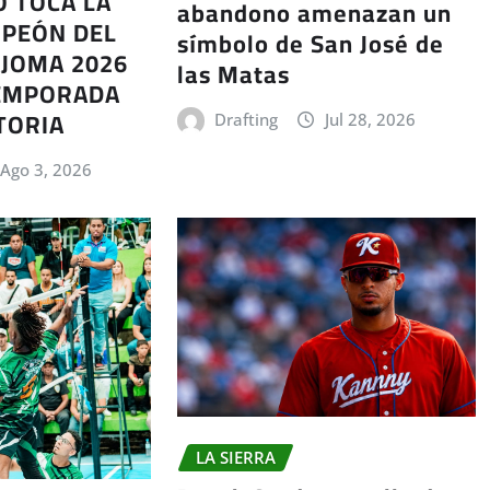
O TOCA LA
abandono amenazan un
MPEÓN DEL
símbolo de San José de
AJOMA 2026
las Matas
TEMPORADA
TORIA
Drafting
Jul 28, 2026
Ago 3, 2026
LA SIERRA