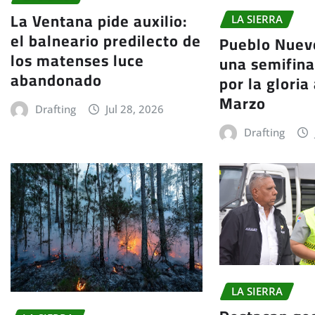
La Ventana pide auxilio:
LA SIERRA
el balneario predilecto de
Pueblo Nuev
los matenses luce
una semifina
abandonado
por la gloria
Marzo
Drafting
Jul 28, 2026
Drafting
LA SIERRA