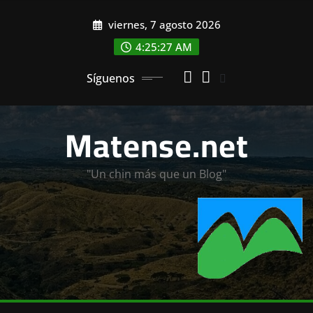
Saltar
viernes, 7 agosto 2026
al
contenido
4:25:29 AM
Síguenos
Matense.net
"Un chin más que un Blog"