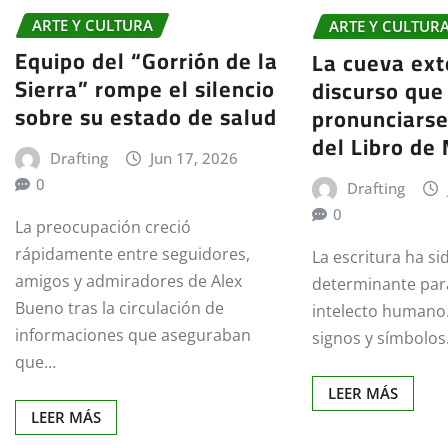
ARTE Y CULTURA
ARTE Y CULTUR
Equipo del “Gorrión de la
La cueva exte
Sierra” rompe el silencio
discurso que
sobre su estado de salud
pronunciarse
del Libro de
Drafting
Jun 17, 2026
0
Drafting
0
La preocupación creció
rápidamente entre seguidores,
La escritura ha si
amigos y admiradores de Alex
determinante para
Bueno tras la circulación de
intelecto humano.
informaciones que aseguraban
signos y símbolo
que…
LEER MÁS
LEER MÁS