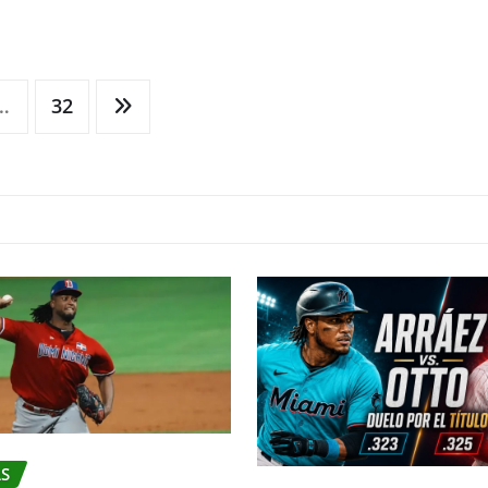
…
32
S