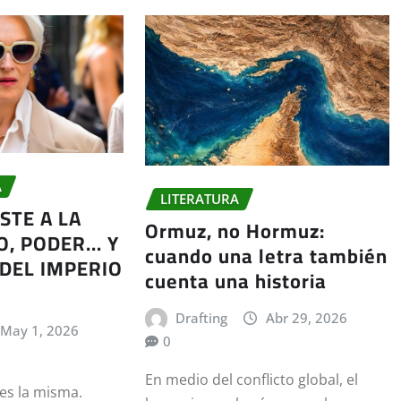
A
LITERATURA
ISTE A LA
Ormuz, no Hormuz:
O, PODER… Y
cuando una letra también
 DEL IMPERIO
cuenta una historia
Drafting
Abr 29, 2026
May 1, 2026
0
En medio del conflicto global, el
es la misma.