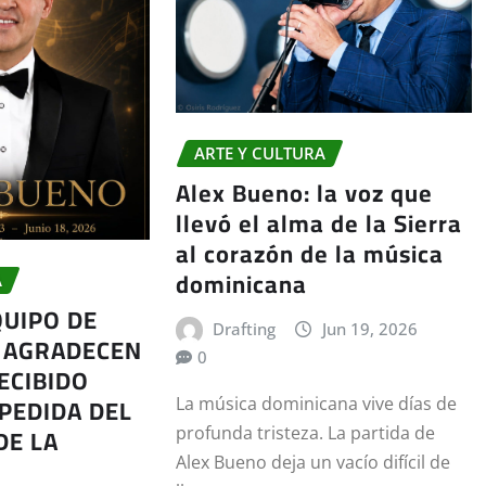
ARTE Y CULTURA
Alex Bueno: la voz que
llevó el alma de la Sierra
al corazón de la música
dominicana
A
QUIPO DE
Drafting
Jun 19, 2026
 AGRADECEN
0
ECIBIDO
PEDIDA DEL
La música dominicana vive días de
DE LA
profunda tristeza. La partida de
Alex Bueno deja un vacío difícil de