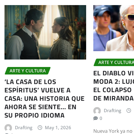
ARTE Y CULTUR
EL DIABLO V
ARTE Y CULTURA
MODA 2: LUJ
‘LA CASA DE LOS
EL COLAPSO
ESPÍRITUS’ VUELVE A
DE MIRANDA
CASA: UNA HISTORIA QUE
AHORA SE SIENTE… EN
Drafting
SU PROPIO IDIOMA
0
Drafting
May 1, 2026
Nueva York ya no 