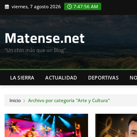
Saltar
viernes, 7 agosto 2026
7:47:57 AM
al
contenido
Matense.net
"Un chin más que un Blog"
LA SIERRA
ACTUALIDAD
DEPORTIVAS
NO
Inicio
Archivo por categoría "Arte y Cultura"