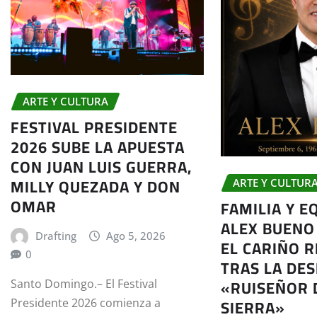
ARTE Y CULTURA
FESTIVAL PRESIDENTE
2026 SUBE LA APUESTA
CON JUAN LUIS GUERRA,
MILLY QUEZADA Y DON
ARTE Y CULTUR
OMAR
FAMILIA Y E
ALEX BUENO
Drafting
Ago 5, 2026
EL CARIÑO R
0
TRAS LA DES
«RUISEÑOR 
Santo Domingo.– El Festival
SIERRA»
Presidente 2026 comienza a