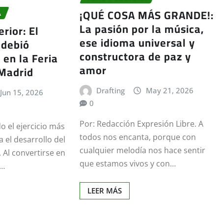
¡QUÉ COSA MÁS GRANDE!:
A
La pasión por la música,
rior: El
ese idioma universal y
 debió
constructora de paz y
 en la Feria
amor
 Madrid
Drafting
May 21, 2026
Jun 15, 2026
0
Por: Redacción Expresión Libre. A
do el ejercicio más
todos nos encanta, porque con
 el desarrollo del
cualquier melodía nos hace sentir
 Al convertirse en
que estamos vivos y con…
s…
LEER MÁS