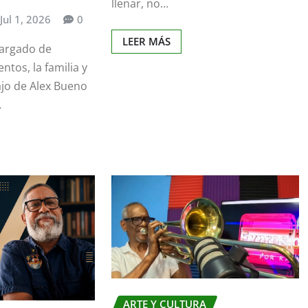
llenar, no…
Jul 1, 2026
0
LEER MÁS
argado de
ntos, la familia y
ajo de Alex Bueno
…
ARTE Y CULTURA