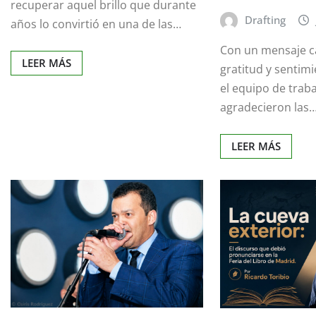
recuperar aquel brillo que durante
Drafting
años lo convirtió en una de las…
Con un mensaje c
LEER MÁS
gratitud y sentimie
el equipo de trab
agradecieron las
LEER MÁS