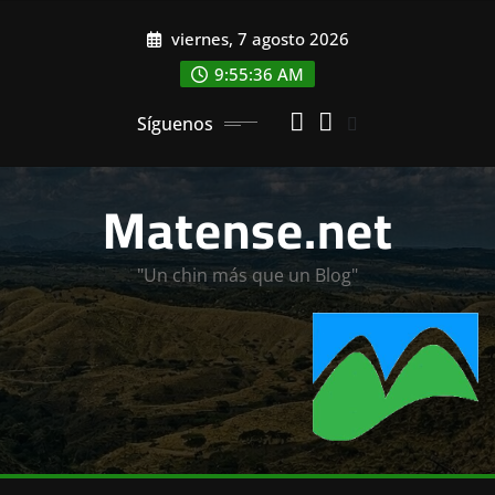
Saltar
viernes, 7 agosto 2026
al
contenido
9:55:38 AM
Síguenos
Matense.net
"Un chin más que un Blog"