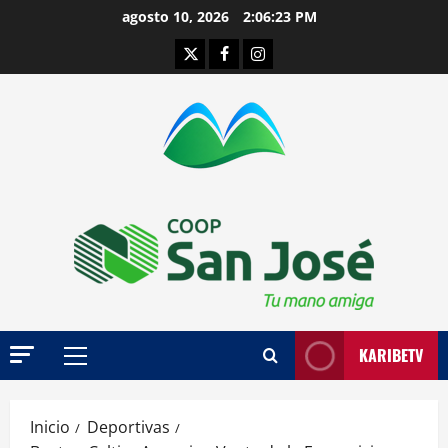
Saltar
agosto 10, 2026
2:06:24 PM
al
Twitter
Facebook
Instagram
contenido
KARIBETV
Menú
principal
Inicio
Deportivas