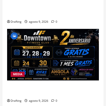
LA SIERRA NECESITA PROFESIONALES DE LAS
CIENCIAS FORESTALES: UNACIFOR Y EL PLAN
SIERRA TE DAN LA OPORTUNIDAD
Drafting
agosto 9, 2026
0
MEDIA
DOWNTOWN FITNESS CLUB CELEBRA EN GRANDE
SU SEGUNDO ANIVERSARIO
Drafting
agosto 9, 2026
0