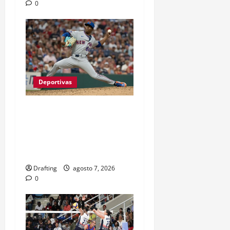
0
Deportivas
JEFRY YAN LLEGÓ A
GRANDES LIGAS TRAS
CASI TRES LUSTROS DE
LUCHA Y SACRIFICIO
Drafting
agosto 7, 2026
0