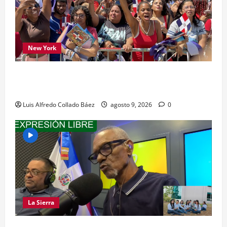
New York
Los dominicanos hicieron vibrar la Avenida de
las Américas
Luis Alfredo Collado Báez
agosto 9, 2026
0
La Sierra