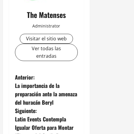
The Matenses
Administrator
Visitar el sitio web
Ver todas las
entradas
N
Anterior:
La importancia de la
a
preparación ante la amenaza
v
del huracán Beryl
Siguiente:
e
Latin Events Contempla
g
Igualar Oferta para Montar