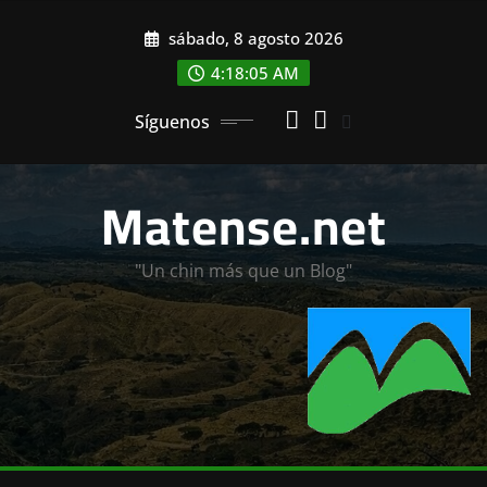
Saltar
sábado, 8 agosto 2026
al
contenido
4:18:07 AM
Síguenos
Matense.net
"Un chin más que un Blog"