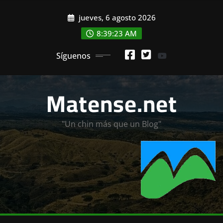
Saltar
jueves, 6 agosto 2026
al
contenido
8:39:24 AM
Síguenos
Matense.net
"Un chin más que un Blog"