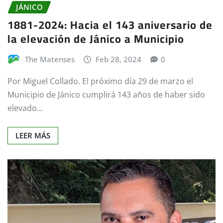
JÁNICO
1881-2024: Hacia el 143 aniversario de
la elevación de Jánico a Municipio
The Matenses
Feb 28, 2024
0
Por Miguel Collado. El próximo día 29 de marzo el
Municipio de Jánico cumplirá 143 años de haber sido
elevado…
LEER MÁS