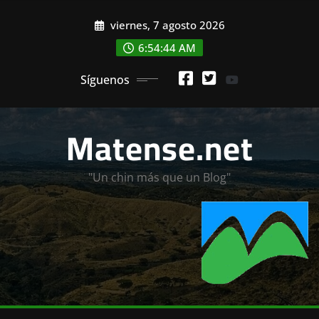
Saltar
viernes, 7 agosto 2026
al
contenido
6:54:45 AM
Síguenos
Matense.net
"Un chin más que un Blog"