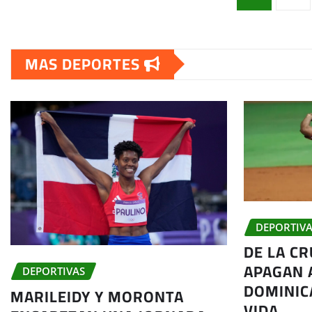
de
MAS DEPORTES
entradas
DEPORTIVA
DE LA CR
APAGAN 
DEPORTIVAS
DOMINIC
MARILEIDY Y MORONTA
VIDA