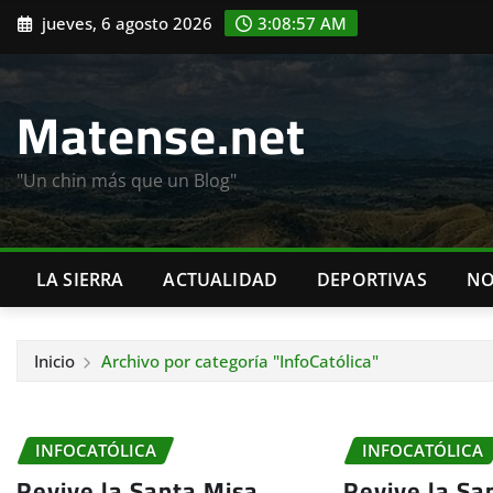
Saltar
jueves, 6 agosto 2026
3:08:58 AM
al
contenido
Matense.net
"Un chin más que un Blog"
LA SIERRA
ACTUALIDAD
DEPORTIVAS
NO
Inicio
Archivo por categoría "InfoCatólica"
INFOCATÓLICA
INFOCATÓLICA
Revive la Santa Misa
Revive la Sa