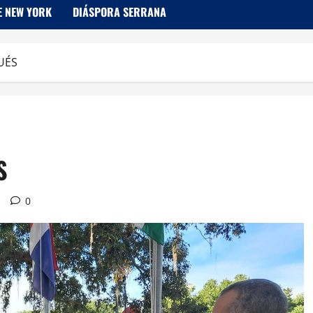
E NEW YORK
DIÁSPORA SERRANA
UÉS
S
a
0