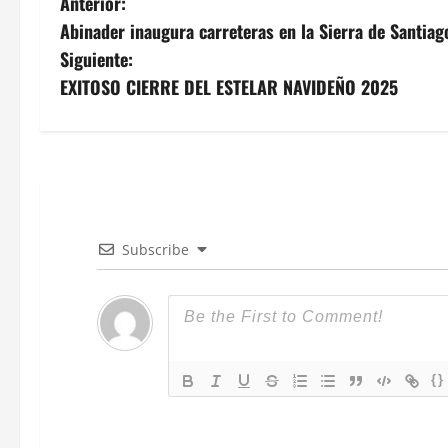
N
Anterior:
Abinader inaugura carreteras en la Sierra de Santia
a
Siguiente:
v
EXITOSO CIERRE DEL ESTELAR NAVIDEÑO 2025
e
g
a
c
Subscribe
i
ó
n
{}
d